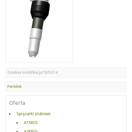
Ostatnia modyfikacja:18/02/14
Permlink
Oferta
Sprężarki śrubowe
ATMOS
AIRPOL